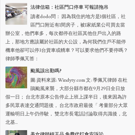
法律信箱：社區門口停車 可報請拖吊
讀者dodo問： 因為我住的地方是1個社區，社
區門口附近有1間房子，被1家紙業公司買去當
辦公室，他們車多，每次都停在社區其他住戶出入的路
上，那地方應該屬於社區的大公設，為何我們住戶不能停
機車他卻可以停3台貨車或轎車？可以要求他們不要停嗎？
律師季佩芃答：
颱風該出勤嗎?
圖:資料來源: Windyty.com 文: 季佩芃律師 在杜
鵑颱風來襲，大部分縣市都在9月29日全日放
假一日； 台北市原本公告停止上班上課半日，後來因為許
多民眾表達交通問題後， 台北市政府最後「 考量部分大眾
運輸明日上午仍停駛， 雙北市長電話討論取得共識後，北
北基...
美女律師槓王品 免費代打食安訴訟