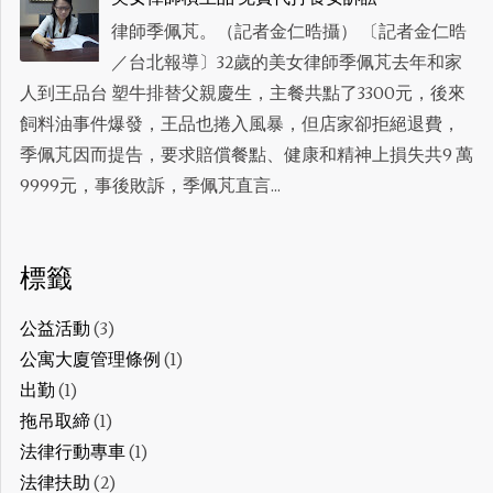
律師季佩芃。（記者金仁晧攝） 〔記者金仁晧
／台北報導〕32歲的美女律師季佩芃去年和家
人到王品台 塑牛排替父親慶生，主餐共點了3300元，後來
飼料油事件爆發，王品也捲入風暴，但店家卻拒絕退費，
季佩芃因而提告，要求賠償餐點、健康和精神上損失共9 萬
9999元，事後敗訴，季佩芃直言...
標籤
公益活動
(3)
公寓大廈管理條例
(1)
出勤
(1)
拖吊取締
(1)
法律行動專車
(1)
法律扶助
(2)