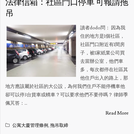
法律信箱：社區門口停車 可報請拖
吊
讀者dodo問： 因為我
住的地方是1個社區，
社區門口附近有1間房
子，被1家紙業公司買
去當辦公室，他們車
多，每次都停在社區其
他住戶出入的路上，那
地方應該屬於社區的大公設，為何我們住戶不能停機車他
卻可以停3台貨車或轎車？可以要求他們不要停嗎？ 律師季
佩芃答：...
Read More
公寓大廈管理條例
,
拖吊取締