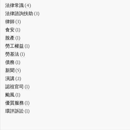
法律常識
(4)
法律諮詢扶助
(3)
律師
(3)
食安
(1)
脫產
(1)
勞工權益
(1)
勞基法
(1)
債務
(1)
新聞
(5)
演講
(2)
認祖官司
(1)
颱風
(1)
優質服務
(1)
環評訴訟
(1)